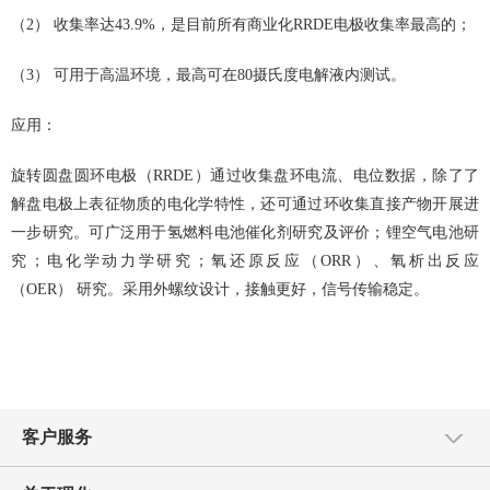
（2）
收集率达
43.9%
，是目前所有商业化
RRDE
电极收集率最高的；
（3）
可用于高温环境，最高可在
80
摄氏度电解液内测试。
应用：
旋转圆盘圆环电极（
RRDE
）通过收集盘环电流、电位数据，除了了
解盘电极上表征物质的电化学特性，还可通过环收集直接产物开展进
一步研究。可广泛用于氢燃料电池催化剂研究及评价；锂空气电池研
究；电化学动力学研究；氧还原反应（
ORR
）、氧析出反应
（
OER
） 研究。采用外螺纹设计，接触更好，信号传输稳定。
客户服务