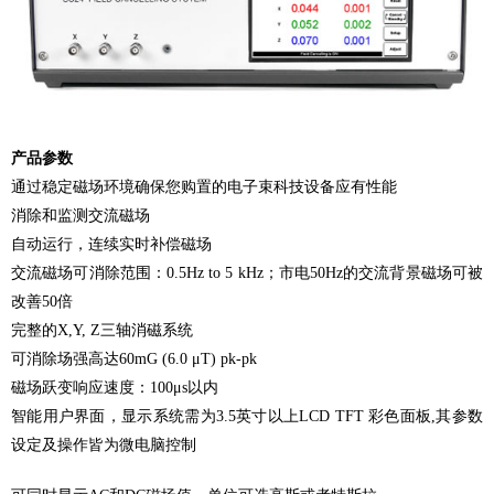
产品参数
通过稳定磁场环境确保您购置的电子束科技设备应有性能
消除和监测交流磁场
自动运行，连续实时补偿磁场
交流磁场可消除范围：
0.5Hz to 5 kHz
；市电
50Hz
的交流背景磁场可被
改善
50
倍
完整的
X,Y, Z
三轴消磁系统
可消除场强高达
60mG (6.0 μT) pk-pk
磁场跃变响应速度：
100μs
以内
智能用户界面，显示系统需为
3.5
英寸以上
LCD TFT
彩色面板
,
其参数
设定及操作皆为微电脑控制