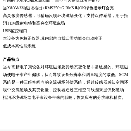
可同时显示
AC
和
DC
磁场值，单位可选高斯或者特斯拉
当
X&Y&Z
轴磁场检出
<RMS250uG RMS
时
OK
绿色指示灯会亮
高灵敏度传感器，可精确反馈环境磁场变化；支持双传感器，用于抵
消
TEM
透射电镜和高突变环境磁场
USB
监控端口
本设备为免校正仪器
,
其内部的自我归零功能会自动校正
低成本高性能系统
产品特点
当今高精电子束设备对环境磁场及其动态变化是非常敏感的。环境磁
场使电子束产生偏移，从而导致设备分辨率和测量精度的减低。
SC24
系统是一种三维空间内的交流磁场补偿系统，通过传感器感知空间环
境中交流磁场及其变化量，控制
器通过三维空间线圈来提供反磁场，
抵消环境磁场给电子束设备带来的影响，恢复应有的分辨率和精度。