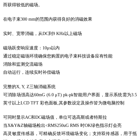
而获得较低的磁场。
在电子束
300 mm
的范围内获得良好的消磁效果
实时、宽带消磁，从
DC
到
9 KHz
以上磁场
磁场跃变响应速度：
10μs
以内
通过稳定磁场环境确保您购置的电子束科技设备应有性能
消除和监测交流磁场
自动运行，连续实时补偿磁场
完整的
X, Y, Z
三轴消磁系统
可消除场强高达
60mG (6.0 μT) pk-pk
智能用户界面，显示系统需为
3.5
英寸以上
LCD TFT
彩色面板
,
其参数设定及操作皆为微电脑控制
可同时显示
AC
和
DC
磁场值，单位可选高斯或者特斯拉
当
X&Y&Z
轴磁场检出
<RMS250uG RMS
时
OK
绿色指示灯会亮
高灵敏度传感器，可精确反馈环境磁场变化；支持双传感器，用于抵