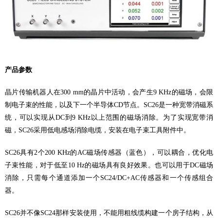
产品参数
晶片传输机器人在
300 mm
的晶片中活动，会产生
9 KHz
的磁场，会限
制电子束的性能，以及下一个半导体
CD
节点。
SC26
是一种宽带消磁系
统，可以实现从
DC
到
9 KHz
以上范围的磁场消除。为了实现宽带消
磁，
SC26
采用低电感场消除电缆，安装在电子束工具附件中。
SC26
具有
2
个
200 KHz
的
AC
磁场传感器（蓝色），可以耦合，优化电
子束性能，对于低至
10 Hz
的磁场具有良好效果。也可以用于
DC
磁场
消除，只需每个通道添加一个
SC24/DC+AC
传感器和一个传感组合
器。
SC26
并不像
SC24
那样安装使用，不能用粗线缆构建一个房子结构，从