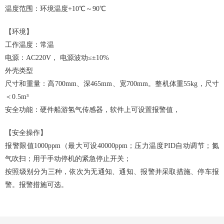
温度范围：环境温度+10℃～90℃
【环境】
工作温度：常温
电源：AC220V， 电源波动≤±10%
外壳类型
尺寸和重量：高700mm、深465mm、宽700mm。整机体重55kg，尺寸
＜0.5m³
安全功能：硬件船游氢气传感器，软件上可设置报警值，
【安全操作】
报警限值1000ppm（最大可设40000ppm；压力温度PID自动调节；氮
气吹扫；用于手动停机的紧急停止开关；
按照级别分为三种，依次为无通知、通知、报警并采取措施、停车报
警。报警措施可选。