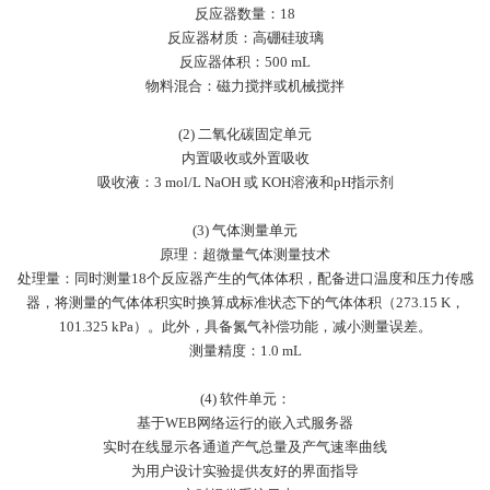
反应器数量：
18
反应器材质：高硼硅玻璃
反应器体积：
500 mL
物料混合：磁力搅拌或机械搅拌
(2) 二氧化碳固定单元
内置吸收或外置吸收
吸收液：
3 mol/L NaOH
或
KOH
溶液和
pH
指示剂
(3) 气体测量单元
原理：超微量气体测量技术
处理量：同时测量
18
个反应器产生的气体体积，配备进口温度和压力传感
器，将测量的气体体积实时换算成标准状态下的气体体积（
273.15 K，
101.325 kPa）。此外，具备氮气补偿功能，减小测量误差。
测量精度：
1
.0
mL
(4) 软件单元：
基于
WEB
网络运行的嵌入式服务器
实时在线显示各通道产气总量及产气速率曲线
为用户设计实验提供友好的界面指导