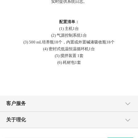
实时提供系统日志。
配置清单：
(1)
主机
1
台
(2)
气源控制系统
1
台
(3)
500 mL
培养瓶
18
个，内置或外置碱液吸收瓶
18个
(4)
密封式低温恒温循环机
1
台
(5) 搅拌装置
1
套
(6)
耗材包
1
套
客户服务
关于理化